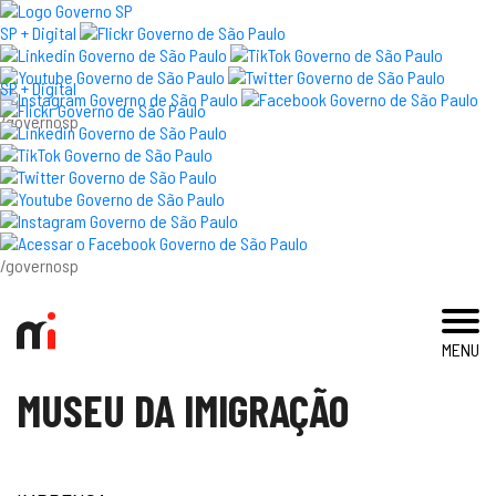
×
SP + Digital
SP + Digital
/governosp
visite
exposições e eventos
acervo e pesquisa
/governosp
imprensa
MENU
blog
MUSEU DA IMIGRAÇÃO
museu
educativo