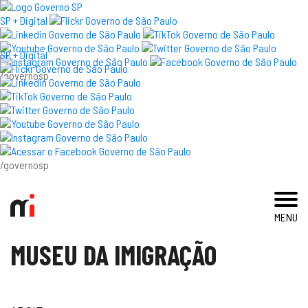
×
SP + Digital
SP + Digital
/governosp
visite
exposições e eventos
acervo e pesquisa
/governosp
imprensa
MENU
blog
MUSEU DA IMIGRAÇÃO
museu
educativo