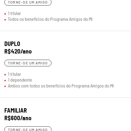
TORNE-SE UM AMIGO
Museu do Ipiranga
Ingressos gratuitos mensais
1 titular
Todos os benefícios do Programa Amigos do MI
Museu da Língua
Entrada gratuita
Portuguesa
Museu Judaico
Entrada gratuita e 30% na adesão
DUPLO
do Programa MUJ Amigos
R$420/ano
TORNE-SE UM AMIGO
1 titular
1 dependente
Ambos com todos os benefícios do Programa Amigos do MI
FAMILIAR
R$600/ano
TORNE-SE UM AMIGO