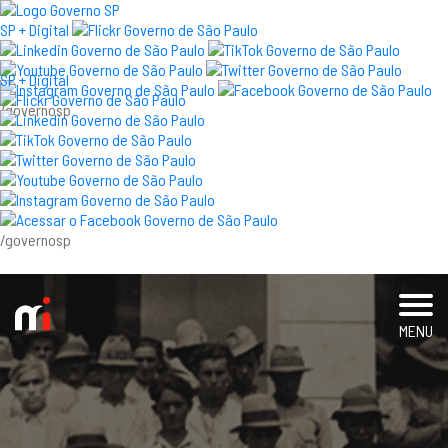
×
SP + Digital
SP + Digital
/governosp
visite
exposições e eventos
acervo e pesquisa
/governosp
imprensa
blog
MENU
museu
educativo