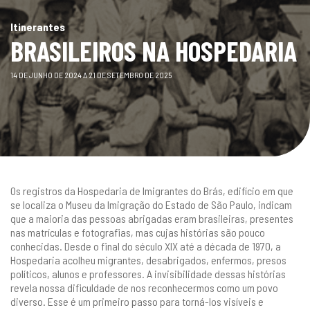
gestão
Itinerantes
BRASILEIROS NA HOSPEDARIA
14 DE JUNHO DE 2024 A 21 DE SETEMBRO DE 2025
Os registros da Hospedaria de Imigrantes do Brás, edifício em que
se localiza o Museu da Imigração do Estado de São Paulo, indicam
que a maioria das pessoas abrigadas eram brasileiras, presentes
nas matrículas e fotografias, mas cujas histórias são pouco
conhecidas. Desde o final do século XIX até a década de 1970, a
Hospedaria acolheu migrantes, desabrigados, enfermos, presos
políticos, alunos e professores. A invisibilidade dessas histórias
revela nossa dificuldade de nos reconhecermos como um povo
diverso. Esse é um primeiro passo para torná-los visíveis e