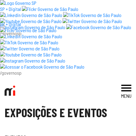
×
SP + Digital
SP + Digital
/governosp
visite
exposições e eventos
acervo e pesquisa
/governosp
imprensa
MENU
blog
EXPOSIÇÕES E EVENTOS
museu
educativo