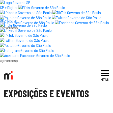
×
SP + Digital
SP + Digital
/governosp
visite
exposições e eventos
acervo e pesquisa
/governosp
imprensa
MENU
blog
EXPOSIÇÕES E EVENTOS
museu
educativo