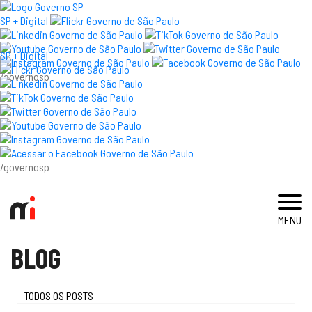
×
SP + Digital
SP + Digital
/governosp
visite
exposições e eventos
acervo e pesquisa
/governosp
imprensa
MENU
blog
BLOG
museu
educativo
TODOS OS POSTS