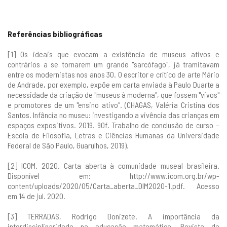
Referências bibliográficas
[1] Os ideais que evocam a existência de museus ativos e
contrários a se tornarem um grande "sarcófago", já tramitavam
entre os modernistas nos anos 30. O escritor e crítico de arte Mário
de Andrade, por exemplo, expõe em carta enviada à Paulo Duarte a
necessidade da criação de "museus à moderna", que fossem "vivos"
e promotores de um "ensino ativo". (CHAGAS, Valéria Cristina dos
Santos. Infância no museu: investigando a vivência das crianças em
espaços expositivos. 2019. 90f. Trabalho de conclusão de curso –
Escola de Filosofia, Letras e Ciências Humanas da Universidade
Federal de São Paulo, Guarulhos, 2019).
[2] ICOM. 2020. Carta aberta à comunidade museal brasileira.
Disponível em:
http://www.icom.org.br/wp-
content/uploads/2020/05/Carta_aberta_DIM2020-1.pdf
. Acesso
em 14 de jul. 2020.
[3] TERRADAS, Rodrigo Donizete. A importância da
interdisciplinaridade na educação matemática. Revista da