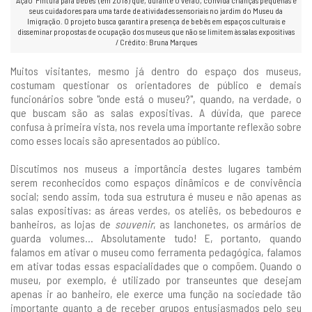
Ação "Pintura para bebês" (em 2018) que, durante o verão, convida crianças pequenas e
seus cuidadores para uma tarde de atividades sensoriais no jardim do Museu da
Imigração. O projeto busca garantir a presença de bebês em espaços culturais e
disseminar propostas de ocupação dos museus que não se limitem às salas expositivas
/ Crédito: Bruna Marques
Muitos visitantes, mesmo já dentro do espaço dos museus,
costumam questionar os orientadores de público e demais
funcionários sobre "onde está o museu?", quando, na verdade, o
que buscam são as salas expositivas. A dúvida, que parece
confusa à primeira vista, nos revela uma importante reflexão sobre
como esses locais são apresentados ao público.
Discutimos nos museus a importância destes lugares também
serem reconhecidos como espaços dinâmicos e de convivência
social; sendo assim, toda sua estrutura é museu e não apenas as
salas expositivas: as áreas verdes, os ateliês, os bebedouros e
banheiros, as lojas de
souvenir
, as lanchonetes, os armários de
guarda volumes... Absolutamente tudo! E, portanto, quando
falamos em ativar o museu como ferramenta pedagógica, falamos
em ativar todas essas espacialidades que o compõem. Quando o
museu, por exemplo, é utilizado por transeuntes que desejam
apenas ir ao banheiro, ele exerce uma função na sociedade tão
importante quanto a de receber grupos entusiasmados pelo seu