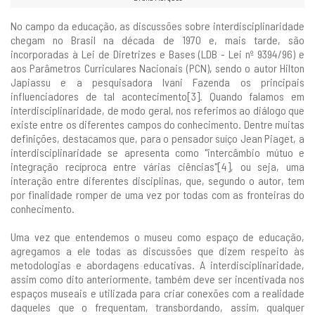
No campo da educação, as discussões sobre interdisciplinaridade
chegam no Brasil na década de 1970 e, mais tarde, são
incorporadas à Lei de Diretrizes e Bases (LDB - Lei nº 9394/96) e
aos Parâmetros Curriculares Nacionais (PCN), sendo o autor Hilton
Japiassu e a pesquisadora Ivani Fazenda os principais
influenciadores de tal acontecimento[3]. Quando falamos em
interdisciplinaridade, de modo geral, nos referimos ao diálogo que
existe entre os diferentes campos do conhecimento. Dentre muitas
definições, destacamos que, para o pensador suíço Jean Piaget, a
interdisciplinaridade se apresenta como "intercâmbio mútuo e
integração recíproca entre várias ciências"[4], ou seja, uma
interação entre diferentes disciplinas, que, segundo o autor, tem
por finalidade romper de uma vez por todas com as fronteiras do
conhecimento.
Uma vez que entendemos o museu como espaço de educação,
agregamos a ele todas as discussões que dizem respeito às
metodologias e abordagens educativas. A interdisciplinaridade,
assim como dito anteriormente, também deve ser incentivada nos
espaços museais e utilizada para criar conexões com a realidade
daqueles que o frequentam, transbordando, assim, qualquer