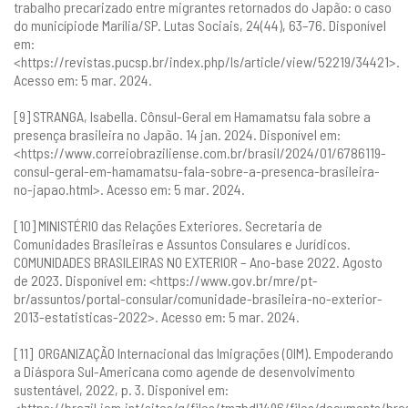
trabalho precarizado entre migrantes retornados do Japão: o caso
do municípiode Marília/SP. Lutas Sociais, 24(44), 63–76. Disponível
em:
<
https://revistas.pucsp.br/index.php/ls/article/view/52219/34421
>.
Acesso em: 5 mar. 2024.
[9] STRANGA, Isabella. Cônsul-Geral em Hamamatsu fala sobre a
presença brasileira no Japão. 14 jan. 2024. Disponível em:
<
https://www.correiobraziliense.com.br/brasil/2024/01/6786119-
consul-geral-em-hamamatsu-fala-sobre-a-presenca-brasileira-
no-japao.html
>. Acesso em: 5 mar. 2024.
[10] MINISTÉRIO das Relações Exteriores. Secretaria de
Comunidades Brasileiras e Assuntos Consulares e Jurídicos.
COMUNIDADES BRASILEIRAS NO EXTERIOR – Ano-base 2022. Agosto
de 2023. Disponível em: <
https://www.gov.br/mre/pt-
br/assuntos/portal-consular/comunidade-brasileira-no-exterior-
2013-estatisticas-2022
>. Acesso em: 5 mar. 2024.
[11] ORGANIZAÇÃO Internacional das Imigrações (OIM). Empoderando
a Diáspora Sul-Americana como agende de desenvolvimento
sustentável, 2022, p. 3. Disponível em:
<
https://brazil.iom.int/sites/g/files/tmzbdl1496/files/documents/bras