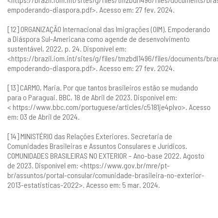
empoderando-diaspora.pdf
>. Acesso em: 27 fev. 2024.
[12] ORGANIZAÇÃO Internacional das Imigrações (OIM). Empoderando
a Diáspora Sul-Americana como agende de desenvolvimento
sustentável, 2022, p. 24. Disponível em:
<
https://brazil.iom.int/sites/g/files/tmzbdl1496/files/documents/bras
empoderando-diaspora.pdf
>. Acesso em: 27 fev. 2024.
[13] CARMO, Maria. Por que tantos brasileiros estão se mudando
para o Paraguai. BBC, 18 de Abril de 2023. Disponível em:
<
https://www.bbc.com/portuguese/articles/c5181je4plvo
>. Acesso
em: 03 de Abril de 2024.
[14] MINISTÉRIO das Relações Exteriores. Secretaria de
Comunidades Brasileiras e Assuntos Consulares e Jurídicos.
COMUNIDADES BRASILEIRAS NO EXTERIOR – Ano-base 2022. Agosto
de 2023. Disponível em: <
https://www.gov.br/mre/pt-
br/assuntos/portal-consular/comunidade-brasileira-no-exterior-
2013-estatisticas-2022
>. Acesso em: 5 mar. 2024.