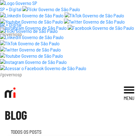
SP + Digital
SP + Digital
/governosp
visite
exposições e eventos
acervo e pesquisa
/governosp
imprensa
MENU
blog
BLOG
museu
educativo
TODOS OS POSTS