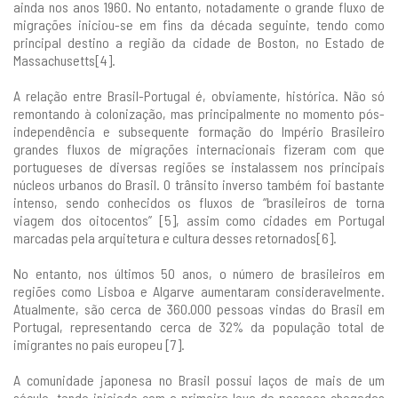
ainda nos anos 1960. No entanto, notadamente o grande fluxo de
migrações iniciou-se em fins da década seguinte, tendo como
principal destino a região da cidade de Boston, no Estado de
Massachusetts[4].
A relação entre Brasil-Portugal é, obviamente, histórica. Não só
remontando à colonização, mas principalmente no momento pós-
independência e subsequente formação do Império Brasileiro
grandes fluxos de migrações internacionais fizeram com que
portugueses de diversas regiões se instalassem nos principais
núcleos urbanos do Brasil. O trânsito inverso também foi bastante
intenso, sendo conhecidos os fluxos de “brasileiros de torna
viagem dos oitocentos” [5], assim como cidades em Portugal
marcadas pela arquitetura e cultura desses retornados[6].
No entanto, nos últimos 50 anos, o número de brasileiros em
regiões como Lisboa e Algarve aumentaram consideravelmente.
Atualmente, são cerca de 360.000 pessoas vindas do Brasil em
Portugal, representando cerca de 32% da população total de
imigrantes no país europeu [7].
A comunidade japonesa no Brasil possui laços de mais de um
século, tendo iniciado com a primeira leva de pessoas chegadas