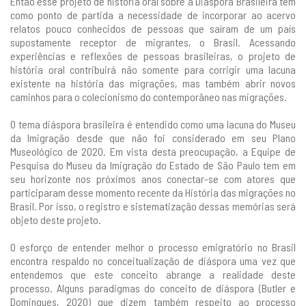
Então esse projeto de história oral sobre a Diáspora Brasileira tem
como ponto de partida a necessidade de incorporar ao acervo
relatos pouco conhecidos de pessoas que saíram de um país
supostamente receptor de migrantes, o Brasil. Acessando
experiências e reflexões de pessoas brasileiras, o projeto de
história oral contribuirá não somente para corrigir uma lacuna
existente na história das migrações, mas também abrir novos
caminhos para o colecionismo do contemporâneo nas migrações.
O tema diáspora brasileira é entendido como uma lacuna do Museu
da Imigração desde que não foi considerado em seu Plano
Museológico de 2020. Em vista desta preocupação, a Equipe de
Pesquisa do Museu da Imigração do Estado de São Paulo tem em
seu horizonte nos próximos anos conectar-se com atores que
participaram desse momento recente da História das migrações no
Brasil. Por isso, o registro e sistematização dessas memórias será
objeto deste projeto.
O esforço de entender melhor o processo emigratório no Brasil
encontra respaldo no conceitualização de diáspora uma vez que
entendemos que este conceito abrange a realidade deste
processo. Alguns paradigmas do conceito de diáspora (Butler e
Domingues, 2020) que dizem também respeito ao processo