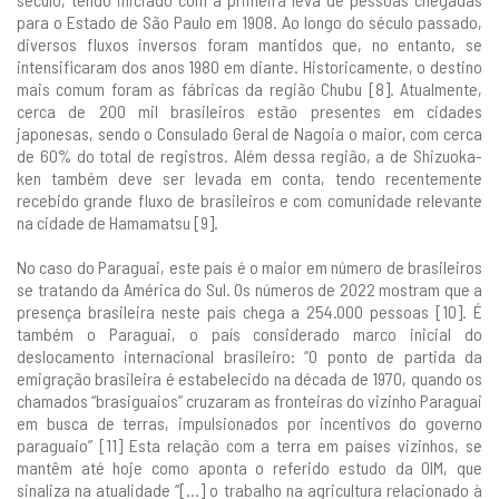
para o Estado de São Paulo em 1908. Ao longo do século passado,
diversos fluxos inversos foram mantidos que, no entanto, se
intensificaram dos anos 1980 em diante. Historicamente, o destino
mais comum foram as fábricas da região Chubu [8]. Atualmente,
cerca de 200 mil brasileiros estão presentes em cidades
japonesas, sendo o Consulado Geral de Nagoia o maior, com cerca
de 60% do total de registros. Além dessa região, a de Shizuoka-
ken também deve ser levada em conta, tendo recentemente
recebido grande fluxo de brasileiros e com comunidade relevante
na cidade de Hamamatsu [9].
No caso do Paraguai, este país é o maior em número de brasileiros
se tratando da América do Sul. Os números de 2022 mostram que a
presença brasileira neste país chega a 254.000 pessoas [10]. É
também o Paraguai, o país considerado marco inicial do
deslocamento internacional brasileiro: “O ponto de partida da
emigração brasileira é estabelecido na década de 1970, quando os
chamados “brasiguaios” cruzaram as fronteiras do vizinho Paraguai
em busca de terras, impulsionados por incentivos do governo
paraguaio” [11] Esta relação com a terra em países vizinhos, se
mantêm até hoje como aponta o referido estudo da OIM, que
sinaliza na atualidade “[...] o trabalho na agricultura relacionado à