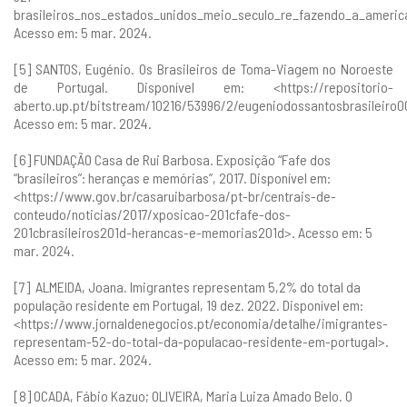
brasileiros_nos_estados_unidos_meio_seculo_re_fazendo_a_americ
Acesso em: 5 mar. 2024.
[5] SANTOS, Eugénio. Os Brasileiros de Toma-Viagem no Noroeste
de Portugal. Disponível em: <
https://repositorio-
aberto.up.pt/bitstream/10216/53996/2/eugeniodossantosbrasileiro0
Acesso em: 5 mar. 2024.
[6] FUNDAÇÃO Casa de Rui Barbosa. Exposição “Fafe dos
“brasileiros”: heranças e memórias”, 2017. Disponível em:
<
https://www.gov.br/casaruibarbosa/pt-br/centrais-de-
conteudo/noticias/2017/xposicao-201cfafe-dos-
201cbrasileiros201d-herancas-e-memorias201d
>. Acesso em: 5
mar. 2024.
[7] ALMEIDA, Joana. Imigrantes representam 5,2% do total da
população residente em Portugal, 19 dez. 2022. Disponível em:
<
https://www.jornaldenegocios.pt/economia/detalhe/imigrantes-
representam-52-do-total-da-populacao-residente-em-portugal
>.
Acesso em: 5 mar. 2024.
[8] OCADA, Fábio Kazuo; OLIVEIRA, Maria Luiza Amado Belo. O