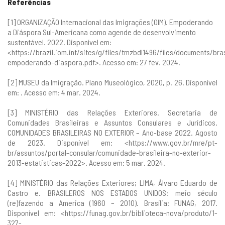
Referências
[1] ORGANIZAÇÃO Internacional das Imigrações (OIM). Empoderando
a Diáspora Sul-Americana como agende de desenvolvimento
sustentável. 2022. Disponível em:
<
https://brazil.iom.int/sites/g/files/tmzbdl1496/files/documents/bras
empoderando-diaspora.pdf
>. Acesso em: 27 fev. 2024.
[2] MUSEU da Imigração. Plano Museológico, 2020, p. 26. Disponível
em: . Acesso em: 4 mar. 2024.
[3] MINISTÉRIO das Relações Exteriores. Secretaria de
Comunidades Brasileiras e Assuntos Consulares e Jurídicos.
COMUNIDADES BRASILEIRAS NO EXTERIOR – Ano-base 2022. Agosto
de 2023. Disponível em: <
https://www.gov.br/mre/pt-
br/assuntos/portal-consular/comunidade-brasileira-no-exterior-
2013-estatisticas-2022
>. Acesso em: 5 mar. 2024.
[4] MINISTÉRIO das Relações Exteriores; LIMA, Álvaro Eduardo de
Castro e. BRASILEROS NOS ESTADOS UNIDOS: meio século
(re)fazendo a America (1960 – 2010). Brasília: FUNAG, 2017.
Disponível em: <
https://funag.gov.br/biblioteca-nova/produto/1-
327-